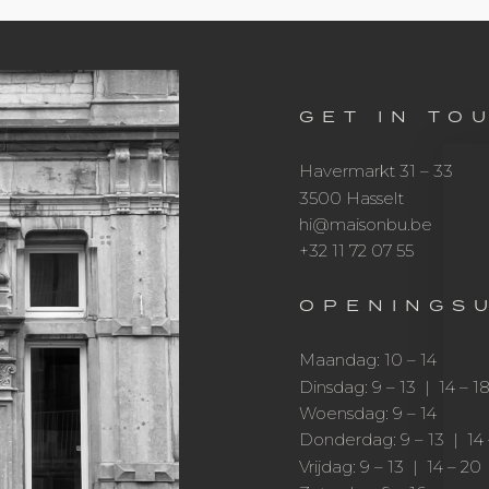
GET IN TO
Havermarkt 31 – 33
3500 Hasselt
hi@maisonbu.be
+
32 11 72 07 55
OPENINGS
Maandag: 10 – 14
Dinsdag: 9 – 13 | 14 – 1
Woensdag:
9 –
14
Donderdag: 9 – 13 | 14 
Vrijdag: 9 – 13 | 14 – 20