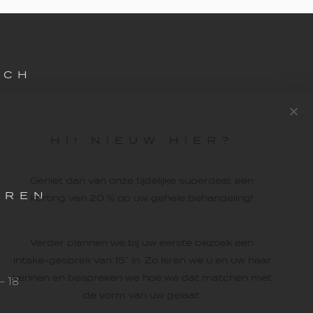
UCH
HI! NIEUW HIER?
Geniet dan van onze tijdelijke superdeal: een
UREN
korting van 20 % op uw gehele behandeling!
Verder plannen we bij uw eerste bezoek een
8
intake-gesprek van 15” in. Zo leren we u en uw haar
kennen en bespreken we hoe we dat matchen met
– 18
de vorm van uw gelaat.