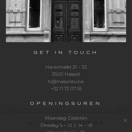
GET IN TOUCH
Havermarkt 31 – 33
3500 Hasselt
hi@maisonbu.be
+32 11 72 07 55
OPENINGSUREN
Maandag: Gesloten
HI! NIEUW HIER?
Dinsdag: 9 – 13 | 14 – 18